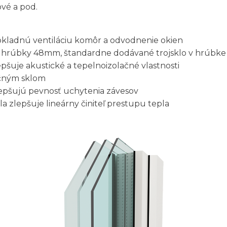
vé a pod.
kladnú ventiláciu komôr a odvodnenie okien
 do hrúbky 48mm, štandardne dodávané trojsklo v hrúbk
pšuje akustické a tepelnoizolačné vlastnosti
ačným sklom
lepšujú pevnosť uchytenia závesov
a zlepšuje lineárny činiteľ prestupu tepla