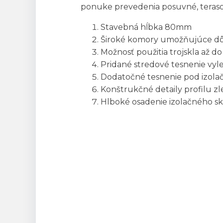
ponuke prevedenia posuvné, teraso
Stavebná hĺbka 80mm
Široké komory umožňujúce dô
Možnosť použitia trojskla až
Pridané stredové tesnenie vyle
Dodatočné tesnenie pod izol
Konštrukčné detaily profilu z
Hlboké osadenie izolačného skl