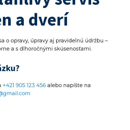
n a dverí
a o opravy, úpravy aj pravidelnú údržbu –
orne a s dlhoročnými skúsenosťami.
ázku?
a
+421 905 123 456
alebo napíšte na
gmail.com