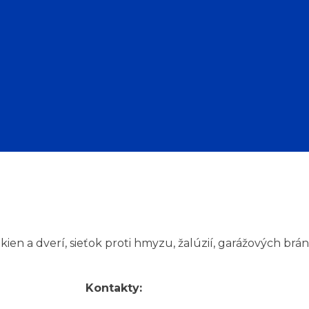
ien a dverí, sieťok proti hmyzu, žalúzií, garážových brán,
Kontakty: