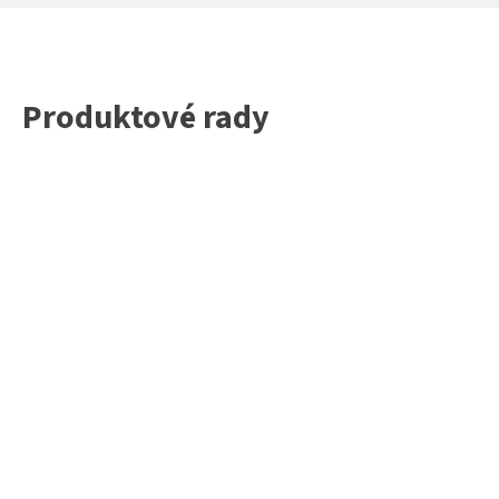
Produktové rady
Plastové okná a dvere
Garážové brány
Logg