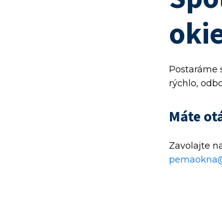
okie
Postaráme s
rýchlo, odb
Máte ot
Zavolajte n
pemaokna@