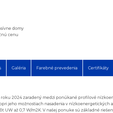
asívne domy
čnú cenu
s
Galéria
Farebné prevedenia
Certifikáty
 roku 2024 zaradený medzi ponúkané profilové nízkoen
opri jeho možnostiach nasadenia v nízkoenergetických a 
ôt UW až 0,7 W/m2K. V našej ponuke sú základné riešen