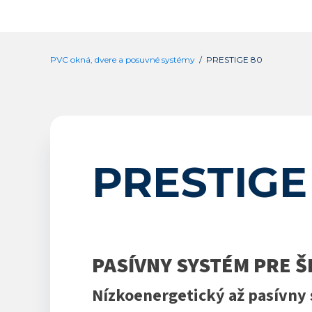
PVC okná, dvere a posuvné systémy
/ PRESTIGE 80
PRESTIGE
PASÍVNY SYSTÉM PRE 
Nízkoenergetický až pasívny