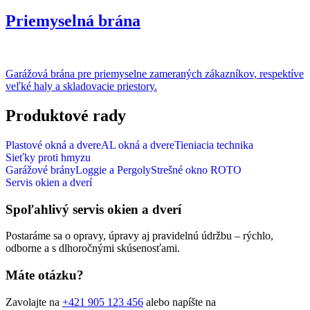
Priemyselná brána
Garážová brána pre priemyselne zameraných zákazníkov, respektíve
veľké haly a skladovacie priestory.
Produktové rady
Plastové okná a dvere
AL okná a dvere
Tieniacia technika
Sieťky proti hmyzu
Garážové brány
Loggie a Pergoly
Strešné okno ROTO
Servis okien a dverí
Spoľahlivý servis okien a dverí
Postaráme sa o opravy, úpravy aj pravidelnú údržbu – rýchlo,
odborne a s dlhoročnými skúsenosťami.
Máte otázku?
Zavolajte na
+421 905 123 456
alebo napíšte na