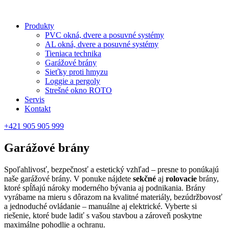
Produkty
PVC okná, dvere a posuvné systémy
AL okná, dvere a posuvné systémy
Tieniaca technika
Garážové brány
Sieťky proti hmyzu
Loggie a pergoly
Strešné okno ROTO
Servis
Kontakt
+421 905 905 999
Garážové brány
Spoľahlivosť, bezpečnosť a estetický vzhľad – presne to ponúkajú
naše garážové brány. V ponuke nájdete
sekčné
aj
rolovacie
brány,
ktoré spĺňajú nároky moderného bývania aj podnikania. Brány
vyrábame na mieru s dôrazom na kvalitné materiály, bezúdržbovosť
a jednoduché ovládanie – manuálne aj elektrické. Vyberte si
riešenie, ktoré bude ladiť s vašou stavbou a zároveň poskytne
maximálne pohodlie a ochranu.