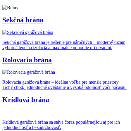
Sekčná brána
Sekčná garážová brána je riešenie pre náročných – moderný dizajn,
výborná tepelná izolácia a maximálne pohodlie pri otváraní.
Rolovacia brána
Rolovacia garážová brána – ideálna voľba pre menšie priestory.
Tichý chod, jednoduché ovládanie a vysoká odolnosť voči počasiu.
Krídlová brána
Krídlová garážová brána sa stáva čoraz populárnejšou aj pre ich
jednoduchosť a bezúdržbovosť.