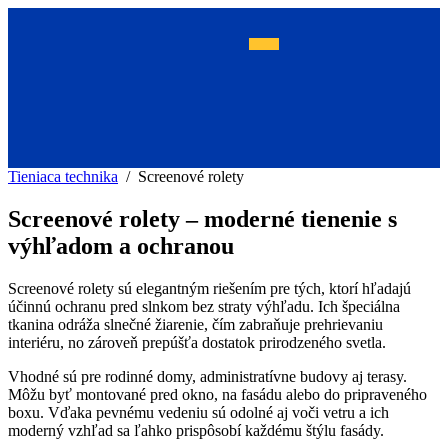
Tieniaca technika
/ Screenové rolety
Screenové rolety – moderné tienenie s
výhľadom a ochranou
Screenové rolety sú elegantným riešením pre tých, ktorí hľadajú
účinnú ochranu pred slnkom bez straty výhľadu. Ich špeciálna
tkanina odráža slnečné žiarenie, čím zabraňuje prehrievaniu
interiéru, no zároveň prepúšťa dostatok prirodzeného svetla.
Vhodné sú pre rodinné domy, administratívne budovy aj terasy.
Môžu byť montované pred okno, na fasádu alebo do pripraveného
boxu. Vďaka pevnému vedeniu sú odolné aj voči vetru a ich
moderný vzhľad sa ľahko prispôsobí každému štýlu fasády.