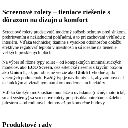
Screenové rolety – tieniace riešenie s
dôrazom na dizajn a komfort
Screenové rolety predstavujú moderný spôsob ochrany pred slnkom,
prehrievaním a nežiaducimi pohľadmi, a to pri zachovaní výhľadu z
interiéru. Vďaka technickej tkanine s vysokou odolnosťou dokážu
efektívne regulovať teplotu v miestnosti a sú ideálne na tienenie
veľkých presklených plôch.
Na výber sú rôzne typy roliet – od kompaktných minimalistických
modelov, ako
ECO Screen
, cez estetické riešenia s krycím boxom
ako
Union L
, až po robustné verzie ako
Ghibli I
vhodné aj do
veterných podmienok. Každý typ je navrhnutý tak, aby zodpovedal
technickým aj vizuálnym nárokom modernej architektúry.
Vďaka širokým možnostiam montáže a ovládania (ručné, motorické,
smart systémy) sa screenové rolety prispôsobia potrebám každého
priestoru – od rodinných domov až po komerčné budovy.
Produktové rady