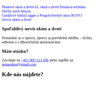
Plastové okná a dvere
AL okná a dvere
Tieniacia technika
Sieťky proti hmyzu
Garážové brány
Loggie a Pergoly
Strešné okno ROTO
Servis okien a dverí
Spoľahlivý servis okien a dverí
Postaráme sa o opravy, úpravy aj pravidelnú údržbu – rýchlo,
odborne a s dlhoročnými skúsenosťami.
Máte otázku?
Zavolajte na
+421 905 123 456
alebo napíšte na
pemaokna@gmail.com
Kde nás nájdete?